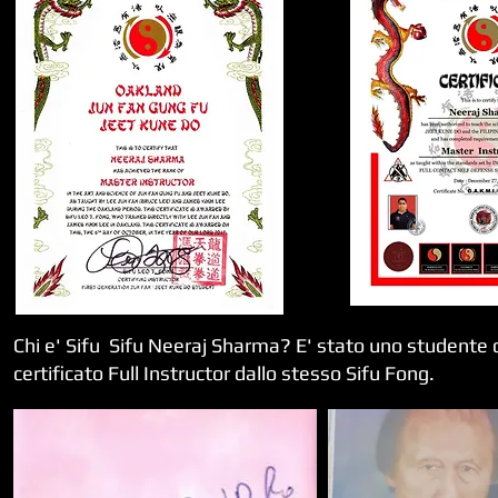
Chi e' Sifu Sifu Neeraj Sharma? E' stato uno studente di
certificato Full Instructor dallo stesso Sifu Fong.